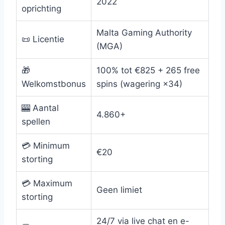
2022
oprichting
Malta Gaming Authority
📜 Licentie
(MGA)
🎁
100% tot €825 + 265 free
Welkomstbonus
spins (wagering ×34)
🎰 Aantal
4.860+
spellen
💳 Minimum
€20
storting
💳 Maximum
Geen limiet
storting
24/7 via live chat en e-