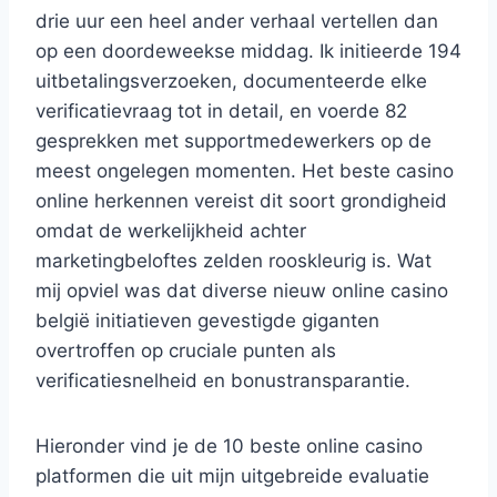
drie uur een heel ander verhaal vertellen dan
op een doordeweekse middag. Ik initieerde 194
uitbetalingsverzoeken, documenteerde elke
verificatievraag tot in detail, en voerde 82
gesprekken met supportmedewerkers op de
meest ongelegen momenten. Het beste casino
online herkennen vereist dit soort grondigheid
omdat de werkelijkheid achter
marketingbeloftes zelden rooskleurig is. Wat
mij opviel was dat diverse nieuw online casino
belgië initiatieven gevestigde giganten
overtroffen op cruciale punten als
verificatiesnelheid en bonustransparantie.
Hieronder vind je de 10 beste online casino
platformen die uit mijn uitgebreide evaluatie