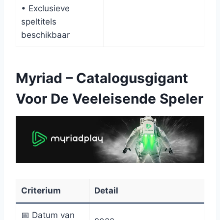
• Exclusieve
speltitels
beschikbaar
Myriad – Catalogusgigant
Voor De Veeleisende Speler
Criterium
Detail
📅 Datum van