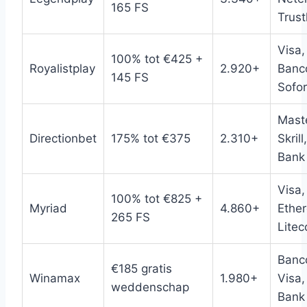
165 FS
Trust
Visa,
100% tot €425 +
Royalistplay
2.920+
Banc
145 FS
Sofor
Mast
Directionbet
175% tot €375
2.310+
Skrill
Bank
Visa,
100% tot €825 +
Myriad
4.860+
Ethe
265 FS
Litec
Banc
€185 gratis
Winamax
1.980+
Visa,
weddenschap
Bank