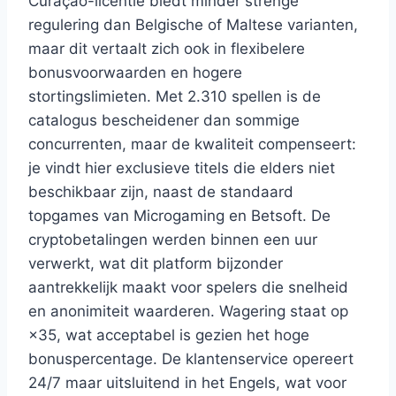
Curaçao-licentie biedt minder strenge
regulering dan Belgische of Maltese varianten,
maar dit vertaalt zich ook in flexibelere
bonusvoorwaarden en hogere
stortingslimieten. Met 2.310 spellen is de
catalogus bescheidener dan sommige
concurrenten, maar de kwaliteit compenseert:
je vindt hier exclusieve titels die elders niet
beschikbaar zijn, naast de standaard
topgames van Microgaming en Betsoft. De
cryptobetalingen werden binnen een uur
verwerkt, wat dit platform bijzonder
aantrekkelijk maakt voor spelers die snelheid
en anonimiteit waarderen. Wagering staat op
×35, wat acceptabel is gezien het hoge
bonuspercentage. De klantenservice opereert
24/7 maar uitsluitend in het Engels, wat voor