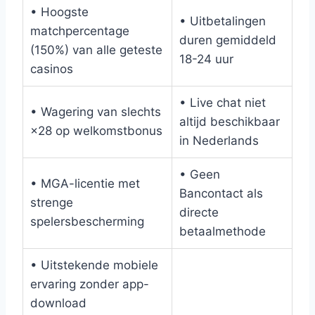
• Hoogste
• Uitbetalingen
matchpercentage
duren gemiddeld
(150%) van alle geteste
18-24 uur
casinos
• Live chat niet
• Wagering van slechts
altijd beschikbaar
×28 op welkomstbonus
in Nederlands
• Geen
• MGA-licentie met
Bancontact als
strenge
directe
spelersbescherming
betaalmethode
• Uitstekende mobiele
ervaring zonder app-
download