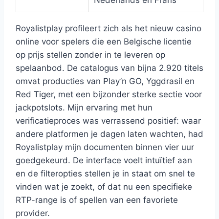
Nederlands en Frans
Royalistplay profileert zich als het nieuw casino
online voor spelers die een Belgische licentie
op prijs stellen zonder in te leveren op
spelaanbod. De catalogus van bijna 2.920 titels
omvat producties van Play’n GO, Yggdrasil en
Red Tiger, met een bijzonder sterke sectie voor
jackpotslots. Mijn ervaring met hun
verificatieproces was verrassend positief: waar
andere platformen je dagen laten wachten, had
Royalistplay mijn documenten binnen vier uur
goedgekeurd. De interface voelt intuïtief aan
en de filteropties stellen je in staat om snel te
vinden wat je zoekt, of dat nu een specifieke
RTP-range is of spellen van een favoriete
provider.