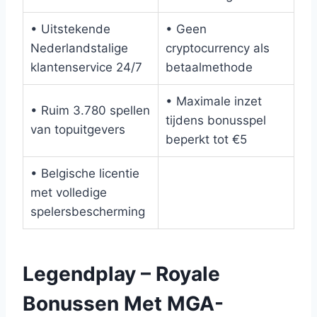
• Uitstekende
• Geen
Nederlandstalige
cryptocurrency als
klantenservice 24/7
betaalmethode
• Maximale inzet
• Ruim 3.780 spellen
tijdens bonusspel
van topuitgevers
beperkt tot €5
• Belgische licentie
met volledige
spelersbescherming
Legendplay – Royale
Bonussen Met MGA-