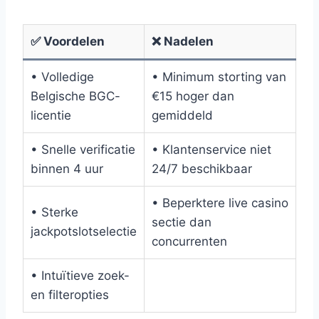
✅ Voordelen
❌ Nadelen
• Volledige
• Minimum storting van
Belgische BGC-
€15 hoger dan
licentie
gemiddeld
• Snelle verificatie
• Klantenservice niet
binnen 4 uur
24/7 beschikbaar
• Beperktere live casino
• Sterke
sectie dan
jackpotslotselectie
concurrenten
• Intuïtieve zoek-
en filteropties