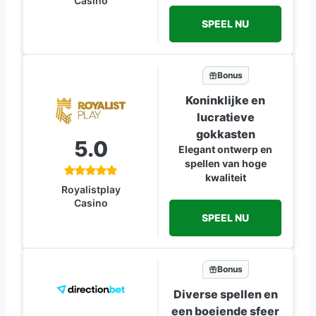
Casino
SPEEL NU
Bonus
Koninklijke en
lucratieve
gokkasten
5.0
Elegant ontwerp en
spellen van hoge
kwaliteit
Royalistplay
Casino
SPEEL NU
Bonus
Diverse spellen en
een boeiende sfeer