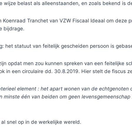
wijze belast als alleenstaanden, en zoals bekend is dez
n Koenraad Tranchet van VZW Fiscaal Ideaal om deze p
e bijdrage.
ig: het statuut van feitelijk gescheiden persoon is ge
jn opdat men zou kunnen spreken van een feitelijke sch
in een circulaire dd. 30.8.2019. Hier stelt de fiscus ze
materieel element : het apart wonen van de echtgenote
n ten minste één van beiden om geen levensgemeenscha
al snel op in de werkelijke wereld.