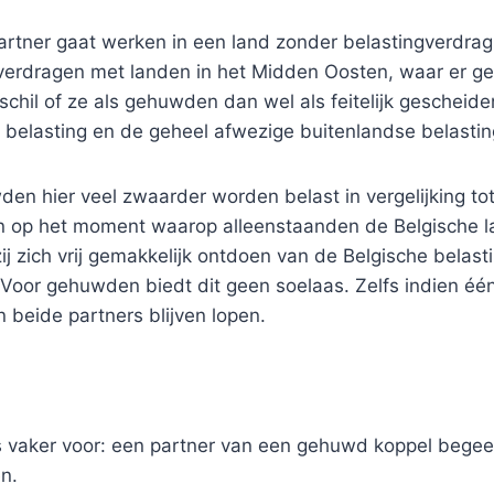
rtner gaat werken in een land zonder belastingverdrag 
bij verdragen met landen in het Midden Oosten, waar er 
rschil of ze als gehuwden dan wel als feitelijk geschei
e belasting en de geheel afwezige buitenlandse belastin
wden hier veel zwaarder worden belast in vergelijking t
 op het moment waarop alleenstaanden de Belgische la
ij zich vrij gemakkelijk ontdoen van de Belgische belast
 Voor gehuwden biedt dit geen soelaas. Zelfs indien één 
 beide partners blijven lopen.
 vaker voor: een partner van een gehuwd koppel begeef
en.