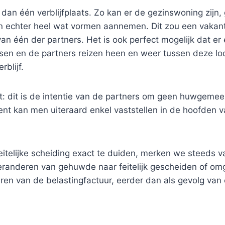
dan één verblijfplaats. Zo kan er de gezinswoning zij
 kan echter heel wat vormen aannemen. Dit zou een vaka
 van één der partners. Het is ook perfect mogelijk dat 
tsen en de partners reizen heen en weer tussen deze lo
rblijf.
ment: dit is de intentie van de partners om geen huwge
ement kan men uiteraard enkel vaststellen in de hoofden
itelijke scheiding exact te duiden, merken we steeds vak
eranderen van gehuwde naar feitelijk gescheiden of omge
en van de belastingfactuur, eerder dan als gevolg van