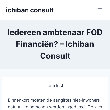
Skip
ichiban consult
to
content
Iedereen ambtenaar FOD
Financiën? – Ichiban
Consult
I am lost
Binnenkort moeten de aangiftes niet-inwoners
natuurlijke personen worden ingediend. Op zich