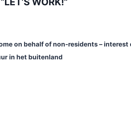
 “LET’S WORK!”
ncome on behalf of non-residents – interes
ur in het buitenland