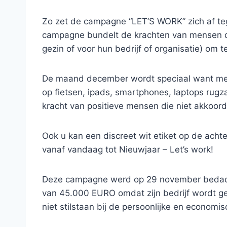
Zo zet de campagne “LET’S WORK” zich af teg
campagne bundelt de krachten van mensen die
gezin of voor hun bedrijf of organisatie) o
De maand december wordt speciaal want met 
op fietsen, ipads, smartphones, laptops ru
kracht van positieve mensen die niet akkoor
Ook u kan een discreet wit etiket op de acht
vanaf vandaag tot Nieuwjaar – Let’s work!
Deze campagne werd op 29 november bedacht d
van 45.000 EURO omdat zijn bedrijf wordt ge
niet stilstaan bij de persoonlijke en economi