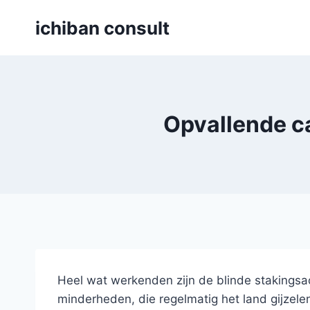
Skip
ichiban consult
to
content
Opvallende c
Heel wat werkenden zijn de blinde stakingsac
minderheden, die regelmatig het land gijzel