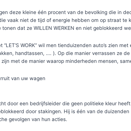
en deze kleine één procent van de bevolking die in dec
 vaak niet de tijd of energie hebben om op straat te
m te tonen dat ze WILLEN WERKEN en niet geblokkeerd w
“LET’S WORK” wil men tienduizenden auto’s zien met ee
gzakken, handtassen, …. ). Op die manier verrassen ze
d zijn met de manier waarop minderheden mensen, samenl
erruit van uw wagen
oor een bedrijfsleider die geen politieke kleur heeft 
blokkeerd door stakingen. Hij is één van de duizenden
sche gevolgen van hun acties.