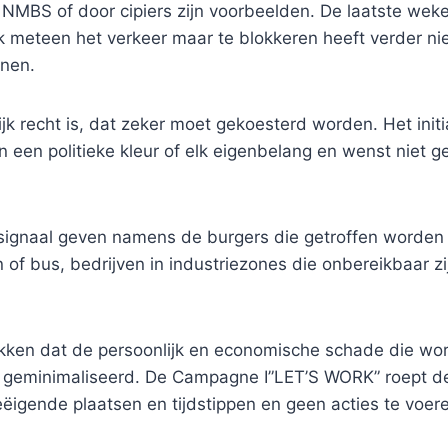
 NMBS of door cipiers zijn voorbeelden. De laatste wek
 meteen het verkeer maar te blokkeren heeft verder nie
enen.
k recht is, dat zeker moet gekoesterd worden. Het initia
s van een politieke kleur of elk eigenbelang en wenst nie
ignaal geven namens de burgers die getroffen worden d
n of bus, bedrijven in industriezones die onbereikbaar 
en dat de persoonlijk en economische schade die word
en geminimaliseerd. De Campagne I”LET’S WORK” roept d
ëigende plaatsen en tijdstippen en geen acties te voere